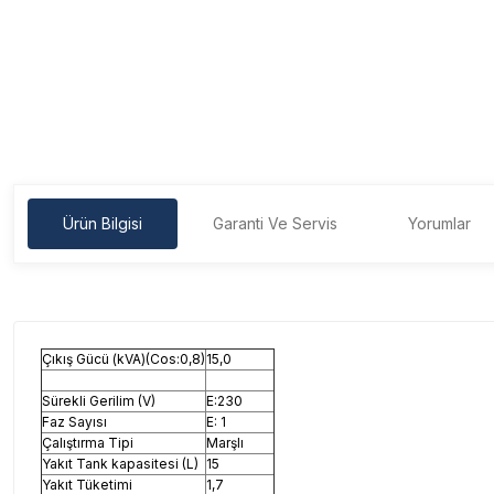
Ürün Bilgisi
Garanti Ve Servis
Yorumlar
Çıkış Gücü (kVA)(Cos:0,8)
15,0
Sürekli Gerilim (V)
E:230
Faz Sayısı
E: 1
Çalıştırma Tipi
Marşlı
Yakıt Tank kapasitesi (L)
15
Yakıt Tüketimi
1,7