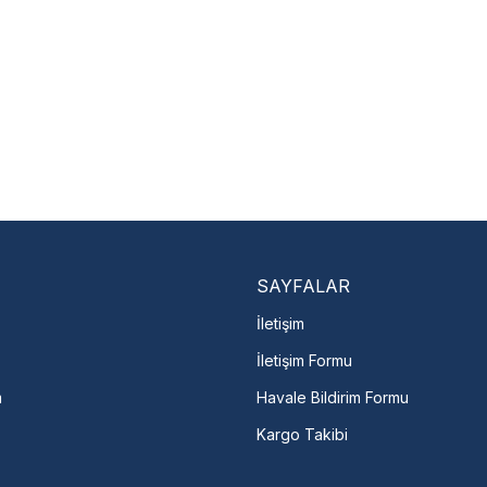
Nasıl Bulurum?
En Yakın Serv
Marka ve şehir seçerek yetkili 
arka Seç
İletişime Geç
Servis Por
SAYFALAR
İletişim
İletişim Formu
m
Havale Bildirim Formu
Kargo Takibi