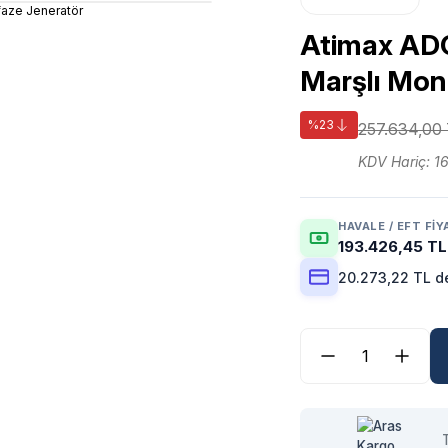
Atimax ADG
Marşlı Mon
%23
257.634,00
KDV Hariç: 1
HAVALE / EFT FIY
193.426,45 TL
20.273,22 TL de