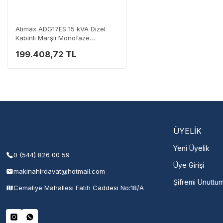
Destek Hattı
0 (282) 653 99 54
Atimax ADG17ES 15 kVA Dizel
Kabinli Marşlı Monofaze
Jeneratör
199.408,72 TL
Servisi 
Şehir Seç
M
ÜYELİK
Yeni Üyelik
0 (544) 826 00 59
Üye Girişi
makinahirdavat@hotmail.com
Şifremi Unuttu
Cemaliye Mahallesi Fatih Caddesi No:18/A