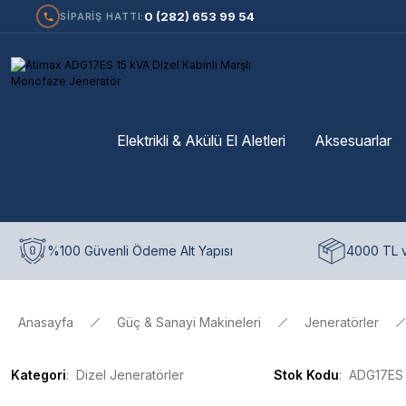
0 (282) 653 99 54
SİPARİŞ HATTI:
Elektrikli & Akülü El Aletleri
Aksesuarlar
%100 Güvenli Ödeme Alt Yapısı
4000 TL v
Anasayfa
Güç & Sanayi Makineleri
Jeneratörler
Kategori
Dizel Jeneratörler
Stok Kodu
ADG17ES