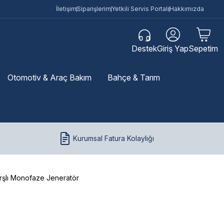
İletişim
Siparişlerim
Yetkili Servis Portalı
Hakkımızda
Destek
Giriş Yap
Sepetim
Otomotiv & Araç Bakım
Bahçe & Tarım
Kurumsal Fatura Kolaylığı
rşlı Monofaze Jeneratör