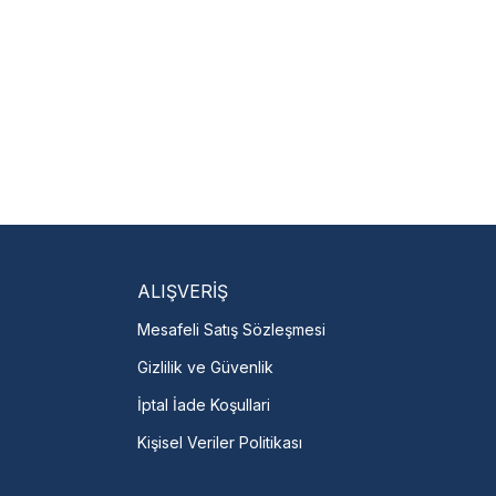
isi Bulun
servislere anında ulaşın.
talı →
ALIŞVERİŞ
Mesafeli Satış Sözleşmesi
Gizlilik ve Güvenlik
İptal İade Koşullari
Kişisel Veriler Politikası