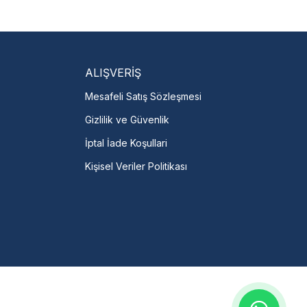
isi Bulun
servislere anında ulaşın.
talı →
ALIŞVERİŞ
Mesafeli Satış Sözleşmesi
Gizlilik ve Güvenlik
İptal İade Koşullari
Kişisel Veriler Politikası