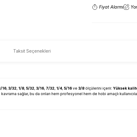
Fiyat Alarmı
Yo
Taksit Seçenekleri
1/16
,
3/32
,
1/8
,
5/32
,
3/16
,
7/32
,
1/4
,
5/16
ve
3/8
ölçülerini içerir.
Yüksek kali
vrama sağlar, bu da onları hem profesyonel hem de hobi amaçlı kullanıcılar içi