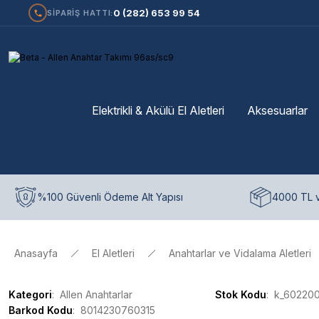
0 (282) 653 99 54
SİPARİŞ HATTI:
Elektrikli & Akülü El Aletleri
Aksesuarlar
%100 Güvenli Ödeme Alt Yapısı
4000 TL v
Anasayfa
El Aletleri
Anahtarlar ve Vidalama Aletleri
Kategori
Allen Anahtarlar
Stok Kodu
k_60220
Barkod Kodu
8014230760315