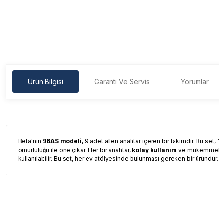
Ürün Bilgisi
Garanti Ve Servis
Yorumlar
Beta'nın
96AS modeli
, 9 adet allen anahtar içeren bir takımdır. Bu set,
ömürlülüğü ile öne çıkar. Her bir anahtar,
kolay kullanım
ve mükemmel ka
kullanılabilir. Bu set, her ev atölyesinde bulunması gereken bir üründür.
Garanti Ve Servis