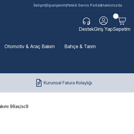
İletişim
Siparişlerim
Yetkili Servis Portalı
Hakkımızda
Destek
Giriş Yap
Sepetim
Otomotiv & Araç Bakım
Bahçe & Tarım
Kurumsal Fatura Kolaylığı
Takımı 96as/sc9