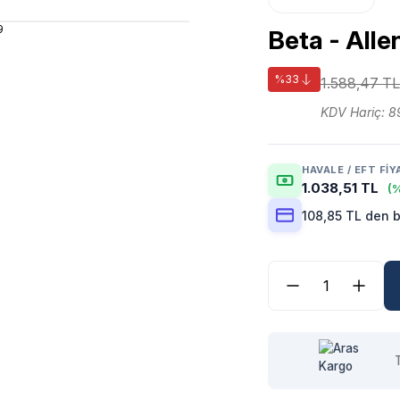
Beta - All
%33
1.588,47 TL
KDV Hariç: 8
HAVALE / EFT FIY
1.038,51 TL
(%
108,85 TL den b