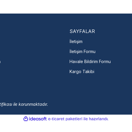
En Yakın Serv
Marka ve şehir seçerek yetkili 
arka Seç
İletişime Geç
Servis Por
SAYFALAR
İletişim
İletişim Formu
m
Havale Bildirim Formu
Kargo Takibi
ifikası ile korunmaktadır.
ile
ideasoft
e-
hazırlandı.
ticaret
paketleri