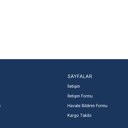
Nasıl Bulurum?
En Yakın Serv
Marka ve şehir seçerek yetkili 
arka Seç
İletişime Geç
Servis Por
SAYFALAR
İletişim
İletişim Formu
m
Havale Bildirim Formu
Kargo Takibi