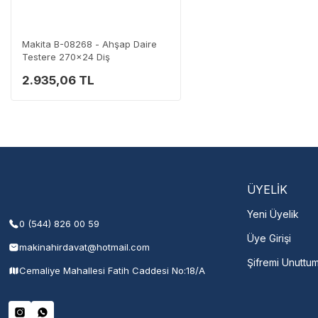
Destek Hattı
0 (282) 653 99 54
Makita B-08268 - Ahşap Daire
Testere 270x24 Diş
2.935,06 TL
Servisi 
Şehir Seç
M
ÜYELİK
Yeni Üyelik
0 (544) 826 00 59
Üye Girişi
makinahirdavat@hotmail.com
Şifremi Unuttu
Cemaliye Mahallesi Fatih Caddesi No:18/A