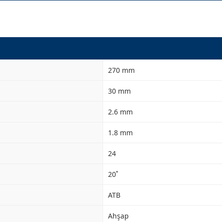
270 mm
30 mm
2.6 mm
1.8 mm
24
20˚
ATB
Ahşap