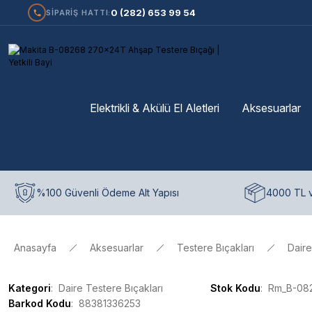
0 (282) 653 99 54
SİPARİŞ HATTI:
Elektrikli & Akülü El Aletleri
Aksesuarlar
%100 Güvenli Ödeme Alt Yapısı
4000 TL v
Anasayfa
Aksesuarlar
Testere Bıçakları
Daire
Kategori
Daire Testere Bıçakları
Stok Kodu
Rm_B-08
Barkod Kodu
88381336253