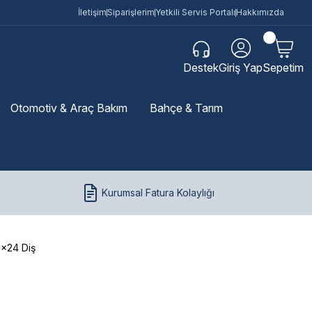
İletişim
Siparişlerim
Yetkili Servis Portalı
Hakkımızda
Destek
Giriş Yap
Sepetim
Otomotiv & Araç Bakım
Bahçe & Tarım
Kurumsal Fatura Kolaylığı
0x24 Diş