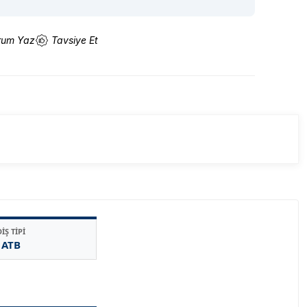
rum Yaz
Tavsiye Et
DİŞ TİPİ
ATB