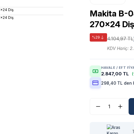
Makita B-0
270x24 Di
%29
4.104,97 TL
KDV Hariç: 2
HAVALE / EFT FIY
2.847,00 TL
(
298,40 TL den b