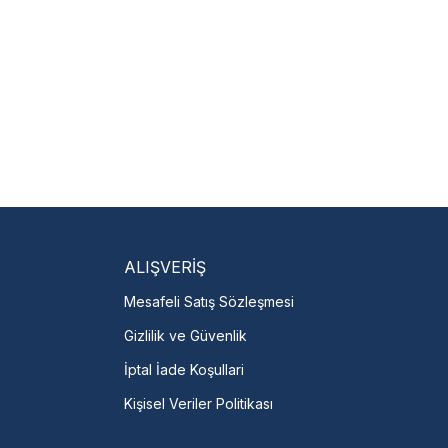
isi Bulun
servislere anında ulaşın.
talı →
ALIŞVERİŞ
Mesafeli Satış Sözleşmesi
Gizlilik ve Güvenlik
İptal İade Koşullari
Kişisel Veriler Politikası