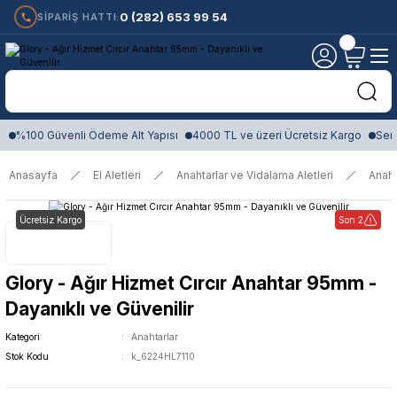
0 (282) 653 99 54
SİPARİŞ HATTI:
%100 Güvenli Ödeme Alt Yapısı
4000 TL ve üzeri Ücretsiz Kargo
Sert
Anasayfa
El Aletleri
Anahtarlar ve Vidalama Aletleri
Anaht
Ücretsiz Kargo
Son 2
Glory - Ağır Hizmet Cırcır Anahtar 95mm -
Dayanıklı ve Güvenilir
Kategori
Anahtarlar
Stok Kodu
k_6224HL7110