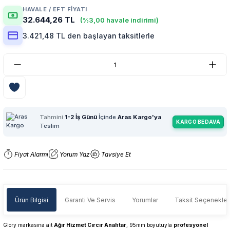
HAVALE / EFT FIYATI
32.644,26 TL
(%3,00 havale indirimi)
3.421,48 TL den başlayan taksitlerle
Tahmini
1-2 İş Günü
İçinde
Aras Kargo'ya
KARGO BEDAVA
Teslim
Fiyat Alarmı
Yorum Yaz
Tavsiye Et
Ürün Bilgisi
Garanti Ve Servis
Yorumlar
Taksit Seçenekler
Glory markasına ait
Ağır Hizmet Cırcır Anahtar
, 95mm boyutuyla
profesyonel