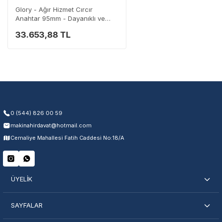
Glory - Ağır Hizmet Cırcır
Anahtar 95mm - Dayanıklı ve
Güvenilir
33.653,88 TL
Garanti Kapsamı
Üretim ve malzeme hataları
Ücretsiz onarım veya değişim
Yetkili servis ağı desteği
Kullanıcı hatası ve fiziksel hasar hariçtir. Fatura ibrazı zorunludur.
0 (544) 826 00 59
makinahirdavat@hotmail.com
Servisi Nasıl Bulurum?
Cemaliye Mahallesi Fatih Caddesi No:18/A
Şehir Seç
Marka Seç
İletişime Geç
ÜYELİK
SAYFALAR