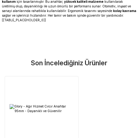
kullanım
için tasarlanmıştır. Bu anahtar,
yüksek kaliteli malzeme
kullanılarak
üretilmiş olup, dayanıklılığı ile uzun ömürlü bir performans sunar. Otomotiv, inşaat ve
sanayi alanlarında rahatlıkla kullanılabilir. Ergonomik tasarımı sayesinde
kolay kavrama
sağlar ve işlerinizi hızlandırır. Her tamir ve bakım işinde güvenilir bir yardımcıdır.
[[TABLE_PLACEHOLDER_0]]
Garanti Ve Servis
Bu ürüne ilk yorumu siz yapın!
Güvenle Satın Alın
Son İncelediğiniz Ürünler
Yorum Yaz
Tüm ürünlerimiz üretici firma garantisi altındadır. Size en yakın
servisi kolayca bulun.
Neden Güvenli?
Üretici Garantisi
Orijinal garanti belgeli ürünler
Yaygın Servis Ağı
Size en yakın noktayı anında bulun
Destek Hattı
0 (282) 653 99 54