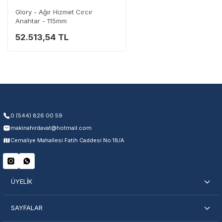
0 (282) 653 99 54
Glory - Ağır Hizmet Cırcır
Anahtar - 115mm
52.513,54 TL
Garanti Kapsamı
Üretim ve malzeme hataları
Ücretsiz onarım veya değişim
Yetkili servis ağı desteği
Kullanıcı hatası ve fiziksel hasar hariçtir. Fatura ibrazı zorunludur.
0 (544) 826 00 59
makinahirdavat@hotmail.com
Servisi Nasıl Bulurum?
Cemaliye Mahallesi Fatih Caddesi No:18/A
Şehir Seç
Marka Seç
İletişime Geç
ÜYELİK
SAYFALAR