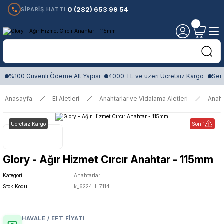
0 (282) 653 99 54
SİPARİŞ HATTI:
%100 Güvenli Ödeme Alt Yapısı
4000 TL ve üzeri Ücretsiz Kargo
Sert
Anasayfa
El Aletleri
Anahtarlar ve Vidalama Aletleri
Anaht
Ücretsiz Kargo
Son 1
Glory - Ağır Hizmet Cırcır Anahtar - 115mm
Kategori
Anahtarlar
Stok Kodu
k_6224HL7114
HAVALE / EFT FIYATI