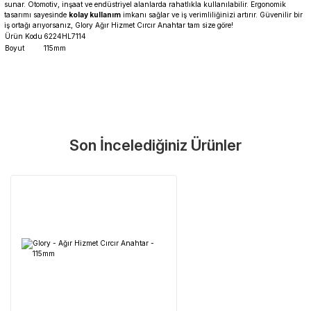
sunar. Otomotiv, inşaat ve endüstriyel alanlarda rahatlıkla kullanılabilir. Ergonomik
tasarımı sayesinde
kolay kullanım
imkanı sağlar ve iş verimliliğinizi artırır. Güvenilir bir
iş ortağı arıyorsanız, Glory Ağır Hizmet Cırcır Anahtar tam size göre!
Ürün Kodu
6224HL7114
Boyut
115mm
Garanti Ve Servis
Bu ürüne ilk yorumu siz yapın!
Güvenle Satın Alın
Son İncelediğiniz Ürünler
Yorum Yaz
Tüm ürünlerimiz üretici firma garantisi altındadır. Size en yakın
servisi kolayca bulun.
Neden Güvenli?
Üretici Garantisi
Orijinal garanti belgeli ürünler
Yaygın Servis Ağı
Size en yakın noktayı anında bulun
Destek Hattı