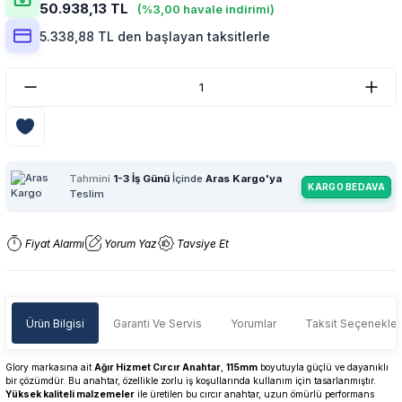
50.938,13 TL
(%3,00 havale indirimi)
5.338,88 TL den başlayan taksitlerle
Tahmini
1-3 İş Günü
İçinde
Aras Kargo'ya
KARGO BEDAVA
Teslim
Fiyat Alarmı
Yorum Yaz
Tavsiye Et
Ürün Bilgisi
Garanti Ve Servis
Yorumlar
Taksit Seçenekler
Glory markasına ait
Ağır Hizmet Cırcır Anahtar
,
115mm
boyutuyla güçlü ve dayanıklı
bir çözümdür. Bu anahtar, özellikle zorlu iş koşullarında kullanım için tasarlanmıştır.
Yüksek kaliteli malzemeler
ile üretilen bu cırcır anahtar, uzun ömürlü performans