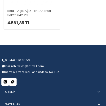
Destek Hattı
0 (282) 653 99 54
Beta - Açık Ağız Tork Anahtar
Soketi 642 23
4.581,85 TL
Garanti Kapsamı
Üretim ve malzeme hataları
Ücretsiz onarım veya değişim
Yetkili servis ağı desteği
Kullanıcı hatası ve fiziksel hasar hariçtir. Fatura ibrazı zorunludur.
0 (544) 826 00 59
makinahirdavat@hotmail.com
Servisi Nasıl Bulurum?
Cemaliye Mahallesi Fatih Caddesi No:18/A
Şehir Seç
Marka Seç
İletişime Geç
ÜYELİK
SAYFALAR