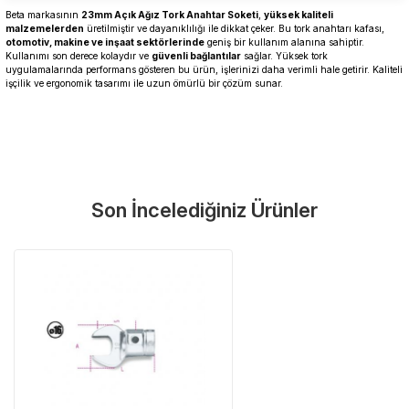
Beta markasının
23mm Açık Ağız Tork Anahtar Soketi
,
yüksek kaliteli
malzemelerden
üretilmiştir ve dayanıklılığı ile dikkat çeker. Bu tork anahtarı kafası,
otomotiv, makine ve inşaat sektörlerinde
geniş bir kullanım alanına sahiptir.
Kullanımı son derece kolaydır ve
güvenli bağlantılar
sağlar. Yüksek tork
uygulamalarında performans gösteren bu ürün, işlerinizi daha verimli hale getirir. Kaliteli
işçilik ve ergonomik tasarımı ile uzun ömürlü bir çözüm sunar.
Garanti Ve Servis
Bu ürüne ilk yorumu siz yapın!
Güvenle Satın Alın
Son İncelediğiniz Ürünler
Yorum Yaz
Tüm ürünlerimiz üretici firma garantisi altındadır. Size en yakın
servisi kolayca bulun.
Neden Güvenli?
Üretici Garantisi
Orijinal garanti belgeli ürünler
Yaygın Servis Ağı
Size en yakın noktayı anında bulun