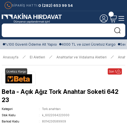
0 (282) 653 99 54
SİPARİŞ HATTI:
%100 Güvenli Ödeme Alt Yapısı
4000 TL ve üzeri Ücretsiz Kargo
Sert
Anasayfa
El Aletleri
Anahtarlar ve Vidalama Aletleri
Anaht
Ücretsiz Kargo
Son 1
Beta - Açık Ağız Tork Anahtar Soketi 642
23
Kategori
Tork anahtarı
Stok Kodu
k_6022064223000
Barkod Kodu
8014230589909