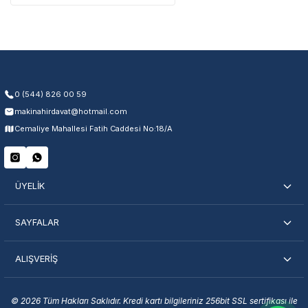
Üretim ve malzeme hataları
Ücretsiz onarım veya değişim
Yetkili servis ağı desteği
Kullanıcı hatası ve fiziksel hasar hariçtir. Fatura ibrazı zorunludur.
0 (544) 826 00 59
makinahirdavat@hotmail.com
Servisi Nasıl Bulurum?
Cemaliye Mahallesi Fatih Caddesi No:18/A
Şehir Seç
Marka Seç
İletişime Geç
ÜYELİK
SAYFALAR
ALIŞVERİŞ
En Yakın Servisi Bulun
Marka ve şehir seçerek yetkili servislere anında ulaşın.
© 2026 Tüm Hakları Saklıdır. Kredi kartı bilgileriniz 256bit SSL sertifikası ile