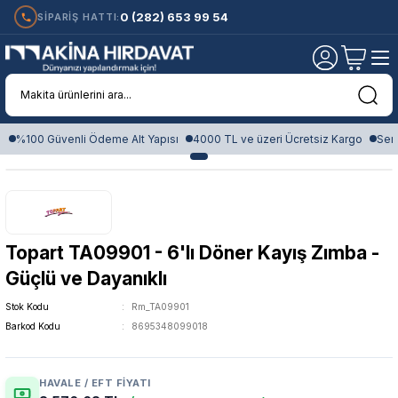
0 (282) 653 99 54
SİPARİŞ HATTI:
%100 Güvenli Ödeme Alt Yapısı
4000 TL ve üzeri Ücretsiz Kargo
Sert
Topart TA09901 - 6'lı Döner Kayış Zımba -
Güçlü ve Dayanıklı
Stok Kodu
Rm_TA09901
Barkod Kodu
8695348099018
HAVALE / EFT FIYATI