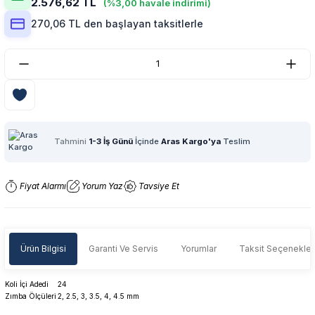
2.576,62 TL
(%3,00 havale indirimi)
270,06 TL den başlayan taksitlerle
Tahmini
1-3 İş Günü
İçinde
Aras Kargo'ya
Teslim
Fiyat Alarmı
Yorum Yaz
Tavsiye Et
Ürün Bilgisi
Garanti Ve Servis
Yorumlar
Taksit Seçenekler
Koli İçi Adedi
24
Zımba Ölçüleri
2, 2.5, 3, 3.5, 4, 4.5 mm