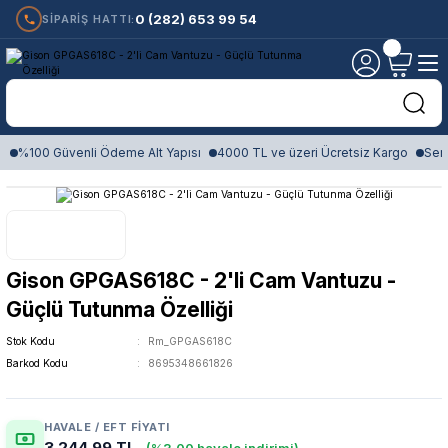
0 (282) 653 99 54
SİPARİŞ HATTI:
%100 Güvenli Ödeme Alt Yapısı
4000 TL ve üzeri Ücretsiz Kargo
Sert
Gison GPGAS618C - 2'li Cam Vantuzu -
Güçlü Tutunma Özelliği
Stok Kodu
Rm_GPGAS618C
Barkod Kodu
8695348661826
HAVALE / EFT FIYATI
3.244,99 TL