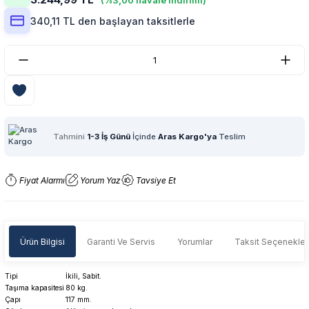
(%3,00 havale indirimi)
340,11 TL den başlayan taksitlerle
Tahmini
1-3 İş Günü
İçinde
Aras Kargo'ya
Teslim
Fiyat Alarmı
Yorum Yaz
Tavsiye Et
Ürün Bilgisi
Garanti Ve Servis
Yorumlar
Taksit Seçenekler
Tipi
İkili, Sabit.
Taşıma kapasitesi
80 kg.
Çapı
117 mm.