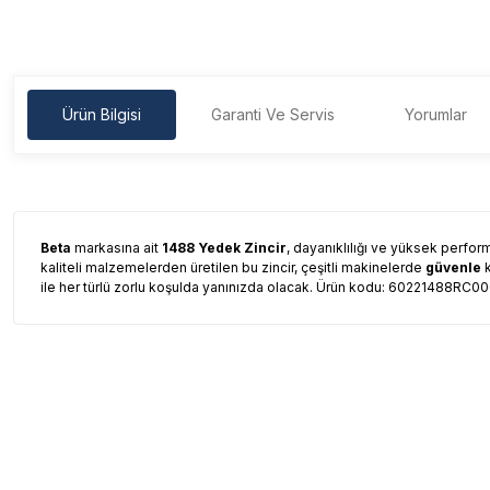
Ürün Bilgisi
Garanti Ve Servis
Yorumlar
Beta
markasına ait
1488 Yedek Zincir
, dayanıklılığı ve yüksek perfor
kaliteli malzemelerden üretilen bu zincir, çeşitli makinelerde
güvenle
k
ile her türlü zorlu koşulda yanınızda olacak. Ürün kodu: 60221488RC00
Garanti Ve Servis