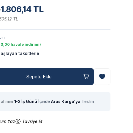
1.806,14 TL
L
505,12 TL
ATI
3,00 havale indirimi)
aşlayan taksitlerle
Sepete Ekle
Tahmini
1-2 İş Günü
İçinde
Aras Kargo'ya
Teslim
rum Yaz
Tavsiye Et