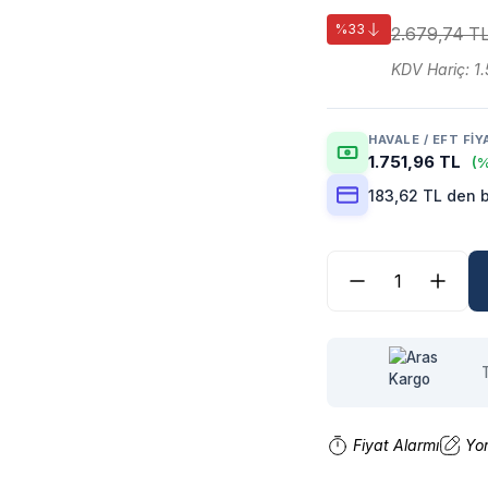
%33
2.679,74 T
KDV Hariç: 1.
HAVALE / EFT FIY
1.751,96 TL
(%
183,62 TL den b
Fiyat Alarmı
Yo