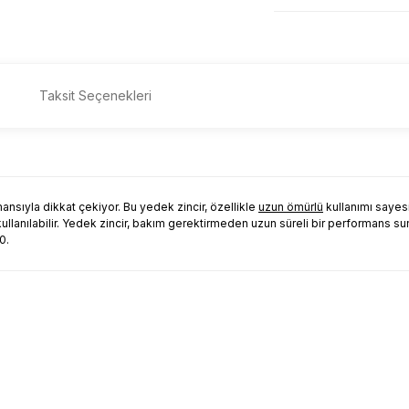
Taksit Seçenekleri
mansıyla dikkat çekiyor. Bu yedek zincir, özellikle
uzun ömürlü
kullanımı sayesi
ullanılabilir. Yedek zincir, bakım gerektirmeden uzun süreli bir performans sunara
0.
Bu ürüne ilk yorumu siz yapın!