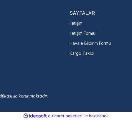
Servis Por
SAYFALAR
İletişim
İletişim Formu
m
Havale Bildirim Formu
Kargo Takibi
ifikası ile korunmaktadır.
ile
ideasoft
e-
hazırlandı.
ticaret
paketleri