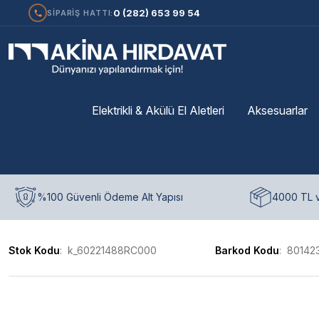
0 (282) 653 99 54
SİPARİŞ HATTI:
Elektrikli & Akülü El Aletleri
Aksesuarlar
%100 Güvenli Ödeme Alt Yapısı
4000 TL v
Stok Kodu
k_60221488RC000
Barkod Kodu
801423