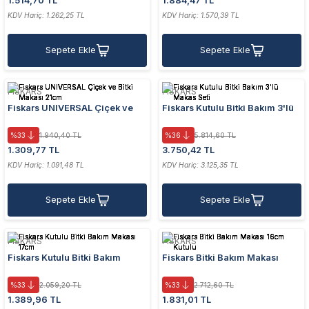
1.514,70 TL
1.884,47 TL
KDV Hariç: 1.262,25 TL
KDV Hariç: 1.570,39 TL
Sepete Ekle
Sepete Ekle
FISKARS
FISKARS
Fiskars UNIVERSAL Çiçek ve
Fiskars Kutulu Bitki Bakım 3'lü
Bitki Makası 21cm
Makas Seti
%33
1.940,40 TL
%36
5.814,60 TL
1.309,77 TL
3.750,42 TL
KDV Hariç: 1.091,48 TL
KDV Hariç: 3.125,35 TL
Sepete Ekle
Sepete Ekle
FISKARS
FISKARS
Fiskars Kutulu Bitki Bakım
Fiskars Bitki Bakım Makası
Makası 17cm
16cm Kutulu
%33
2.059,20 TL
%33
2.712,60 TL
1.389,96 TL
1.831,01 TL