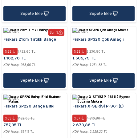
Sepete Ekle
Sepete Ekle
FISKARS
FISKARS
Son 3
Fiskars 21cm Tırtıklı Bahçe
Fiskars SP320 Çok Amaçlı
Makası
Makas
%33
1.722,60 TL
%33
2.230,80 TL
1.162,76 TL
1.505,79 TL
KDV Hariç: 968,96 TL
KDV Hariç: 1.254,83 TL
Sepete Ekle
Sepete Ekle
FISKARS
FISKARS
Fiskars SP220 Bahçe Bitki
Fiskars X-SERİSİ P-961 (L)
Budama Makası
Bypass Budama Makası
%33
1.122,00 TL
%37
4.210,80 TL
757,35 TL
2.673,86 TL
KDV Hariç: 631,13 TL
KDV Hariç: 2.228,22 TL