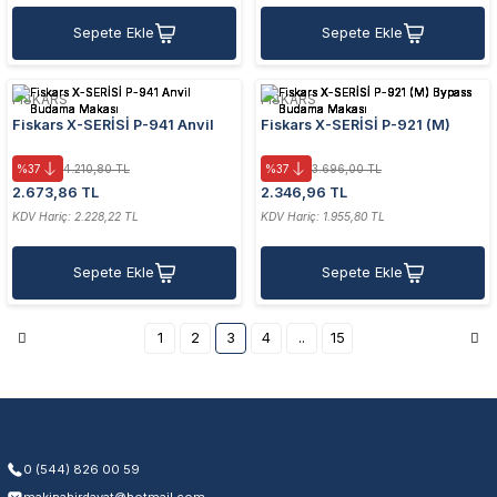
Sepete Ekle
Sepete Ekle
FISKARS
FISKARS
Fiskars X-SERİSİ P-941 Anvil
Fiskars X-SERİSİ P-921 (M)
Budama Makası
Bypass Budama Makası
%37
4.210,80 TL
%37
3.696,00 TL
2.673,86 TL
2.346,96 TL
KDV Hariç: 2.228,22 TL
KDV Hariç: 1.955,80 TL
Sepete Ekle
Sepete Ekle
1
2
3
4
..
15
0 (544) 826 00 59