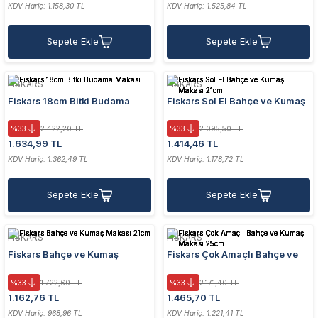
KDV Hariç: 1.158,30 TL
KDV Hariç: 1.525,84 TL
Sepete Ekle
Sepete Ekle
FISKARS
FISKARS
Fiskars 18cm Bitki Budama
Fiskars Sol El Bahçe ve Kumaş
Makası
Makası 21cm
%33
2.422,20 TL
%33
2.095,50 TL
1.634,99 TL
1.414,46 TL
KDV Hariç: 1.362,49 TL
KDV Hariç: 1.178,72 TL
Sepete Ekle
Sepete Ekle
FISKARS
FISKARS
Fiskars Bahçe ve Kumaş
Fiskars Çok Amaçlı Bahçe ve
Makası 21cm
Kumaş Makası 25cm
%33
1.722,60 TL
%33
2.171,40 TL
1.162,76 TL
1.465,70 TL
KDV Hariç: 968,96 TL
KDV Hariç: 1.221,41 TL