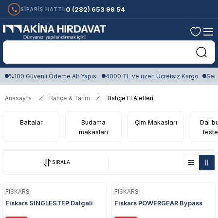
0 (282) 653 99 54
SİPARİŞ HATTI:
%100 Güvenli Ödeme Alt Yapısı
4000 TL ve üzeri Ücretsiz Kargo
Sert
Anasayfa
Bahçe & Tarım
Bahçe El Aletleri
Baltalar
Budama
Çim Makasları
Dal b
makaslari
teste
SIRALA
FISKARS
FISKARS
Fiskars SINGLESTEP Dalgali
Fiskars POWERGEAR Bypass
Ağız Çit Budama Makası
Dal Kesme Çengel Kafalı