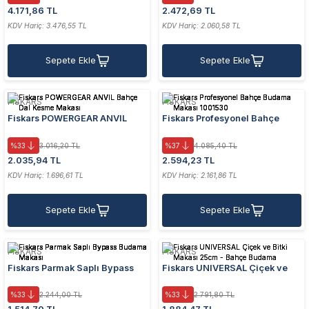
4.171,86 TL
2.472,69 TL
KDV Hariç: 3.476,55 TL
KDV Hariç: 2.060,58 TL
Sepete Ekle
Sepete Ekle
FISKARS
FISKARS
Fiskars POWERGEAR ANVIL
Fiskars Profesyonel Bahçe
Bahçe Dal Kesme Makası
Budama Makası 1001530
%33
3.016,20 TL
%37
4.085,40 TL
2.035,94 TL
2.594,23 TL
KDV Hariç: 1.696,61 TL
KDV Hariç: 2.161,86 TL
Sepete Ekle
Sepete Ekle
FISKARS
FISKARS
Fiskars Parmak Saplı Bypass
Fiskars UNIVERSAL Çiçek ve
Budama Makası
Bitki Makası 25cm - Bahçe
Budama
%33
2.244,00 TL
%33
2.791,80 TL