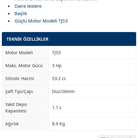
Daire testere
Başlık
Güçlü Motor Modeli TJ53
TEKNİK ÖZELLİKLER
Motor Modeli
TJ53
Maks. Motor Gücü
3 Hp
Silindir Hacmi
53.2 cc
Şaft Tipi/Çapı
Düz/26mm
Yakıt Depo
1.1 L
Kapasitesi
Ağırlık
8.9 Kg