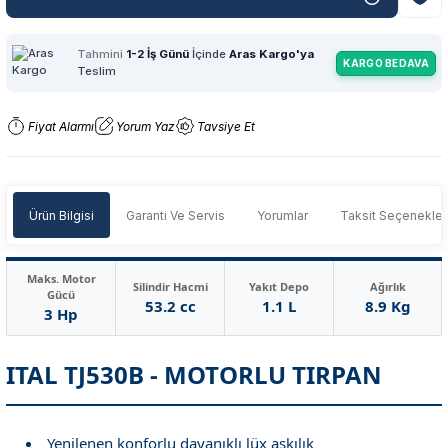
Tahmini
1-2 İş Günü
İçinde
Aras Kargo'ya
KARGO BEDAVA
Teslim
Fiyat Alarmı
Yorum Yaz
Tavsiye Et
Ürün Bilgisi
Garanti Ve Servis
Yorumlar
Taksit Seçenekler
Maks. Motor
Silindir Hacmi
Yakıt Depo
Ağırlık
Gücü
53.2 cc
1.1 L
8.9 Kg
3 Hp
ITAL TJ530B - MOTORLU TIRPAN
Yenilenen konforlu dayanıklı lüx askılık