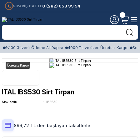
0 (282) 653 99 54
SİPARİŞ HATTI:
%100 Güvenli Ödeme Alt Yapısı
4000 TL ve üzeri Ücretsiz Kargo
Sert
Ücretsiz Kargo
ITAL IBS530 Sirt Tirpan
Stok Kodu
IBS530
899,72 TL den başlayan taksitlerle