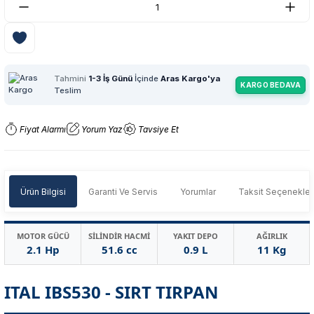
Tahmini
1-3 İş Günü
İçinde
Aras Kargo'ya
KARGO BEDAVA
Teslim
Fiyat Alarmı
Yorum Yaz
Tavsiye Et
Ürün Bilgisi
Garanti Ve Servis
Yorumlar
Taksit Seçenekler
MOTOR GÜCÜ
SİLİNDİR HACMİ
YAKIT DEPO
AĞIRLIK
2.1 Hp
51.6 cc
0.9 L
11 Kg
ITAL IBS530 - SIRT TIRPAN